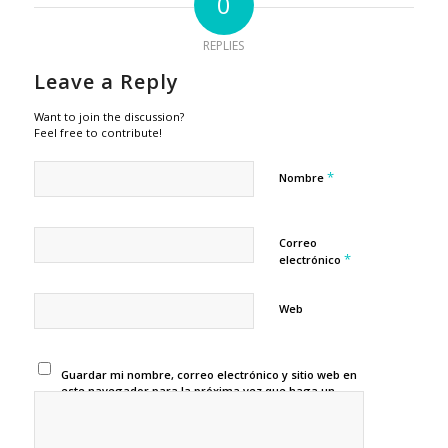
0
REPLIES
Leave a Reply
Want to join the discussion?
Feel free to contribute!
*
Nombre
Correo
*
electrónico
Web
Guardar mi nombre, correo electrónico y sitio web en
este navegador para la próxima vez que haga un
comentario.