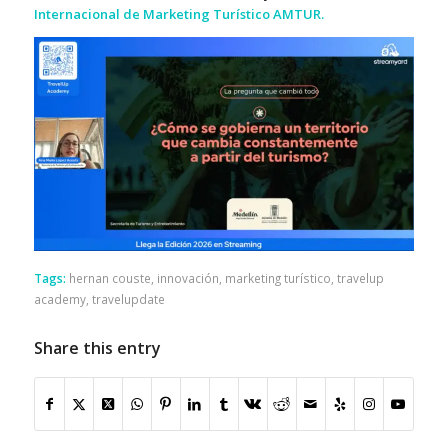
Internacional de Marketing Turístico AMTUR.
Tags:
hernan couste
,
innovación
,
marketing turístico
,
travelup
academy
,
travelupdate
Share this entry