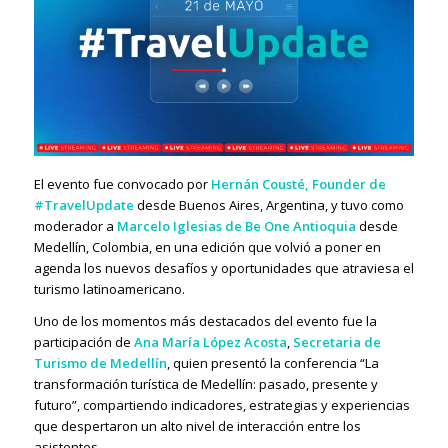
El evento fue convocado por
Hernán Cousté, Founder de
#TravelUpdate
desde Buenos Aires, Argentina, y tuvo como
moderador a
Marcelo Iglesias de Be One Antioquia
desde
Medellín, Colombia, en una edición que volvió a poner en
agenda los nuevos desafíos y oportunidades que atraviesa el
turismo latinoamericano.
Uno de los momentos más destacados del evento fue la
participación de
Ana María López Acosta
,
Secretaria de
Turismo de Medellín
, quien presentó la conferencia “La
transformación turística de Medellín: pasado, presente y
futuro”, compartiendo indicadores, estrategias y experiencias
que despertaron un alto nivel de interacción entre los
asistentes.