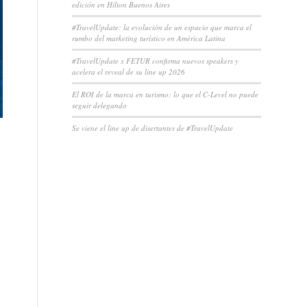
edición en Hilton Buenos Aires
#TravelUpdate: la evolución de un espacio que marca el
rumbo del marketing turístico en América Latina
#TravelUpdate x FETUR confirma nuevos speakers y
acelera el reveal de su line up 2026
El ROI de la marca en turismo: lo que el C-Level no puede
seguir delegando
Se viene el line up de disertantes de #TravelUpdate