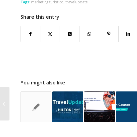
Tags:
marketing turístico
,
travelupdate
Share this entry
You might also like
TravelUpdate y
Turrialba firman
convenio para
fortalecer el destino
turíst...