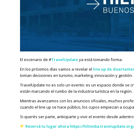
El escenario de #
TravelUpdate
ya está tomando forma.
En los próximos días vamos a revelar el
line up de disertante
toman decisiones en turismo, marketing, innovación y gestión.
TravelUpdate no es solo un evento: es un espacio donde se 
están marcando el rumbo de la industria turística en la región.
Mientras avanzamos con los anuncios oficiales, muchos profe
cuando el line up se hace público, los cupos empiezan a ocup
Si querés ser parte, anticiparte y vivir el evento desde adentro
Reservá tu lugar ahora
https://hiltonba.travelupdate.org