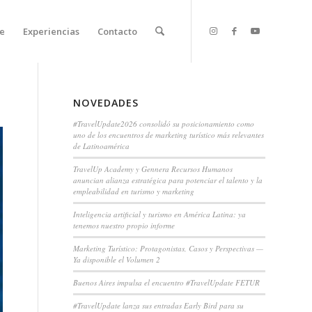
e
Experiencias
Contacto
NOVEDADES
#TravelUpdate2026 consolidó su posicionamiento como
uno de los encuentros de marketing turístico más relevantes
de Latinoamérica
TravelUp Academy y Gennera Recursos Humanos
anuncian alianza estratégica para potenciar el talento y la
empleabilidad en turismo y marketing
Inteligencia artificial y turismo en América Latina: ya
tenemos nuestro propio informe
Marketing Turístico: Protagonistas, Casos y Perspectivas —
Ya disponible el Volumen 2
Buenos Aires impulsa el encuentro #TravelUpdate FETUR
#TravelUpdate lanza sus entradas Early Bird para su