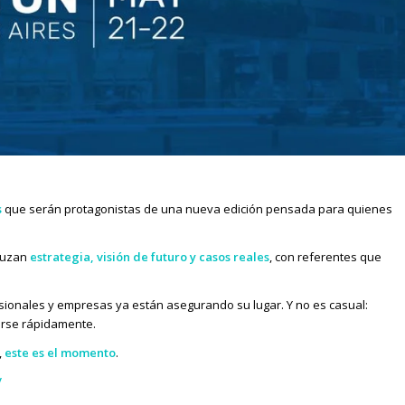
s
que serán protagonistas de una nueva edición pensada para quienes
cruzan
estrategia, visión de futuro y casos reales
, con referentes que
sionales y empresas ya están asegurando su lugar. Y no es casual:
arse rápidamente.
,
este es el momento
.
/