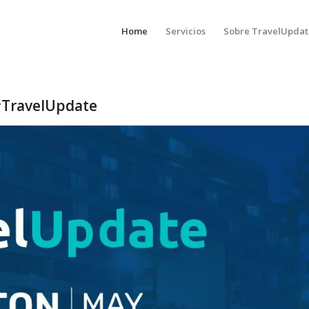
Home
Servicios
Sobre TravelUpdat
 #TravelUpdate